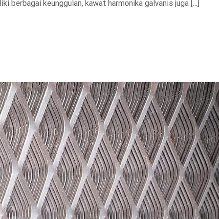
ki berbagai keunggulan, kawat harmonika galvanis juga […]