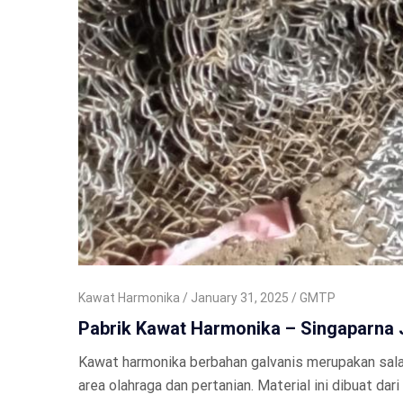
Kawat Harmonika
January 31, 2025
GMTP
Pabrik Kawat Harmonika – Singaparna 
Kawat harmonika berbahan galvanis merupakan salah 
area olahraga dan pertanian. Material ini dibuat da