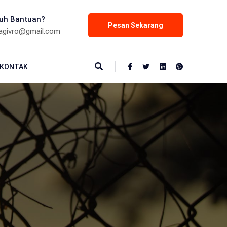
uh Bantuan?
Pesan Sekarang
agivro@gmail.com
KONTAK