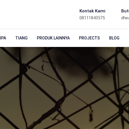
Kontak Kami
But
08111843575
dhe
IPA
TIANG
PRODUK LAINNYA
PROJECTS
BLOG