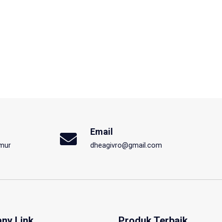
Email
imur
dheagivro@gmail.com
ny Link
Produk Terbaik