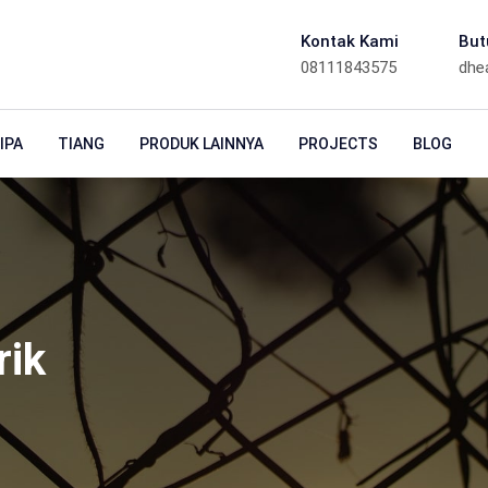
Kontak Kami
But
08111843575
dhe
IPA
TIANG
PRODUK LAINNYA
PROJECTS
BLOG
rik