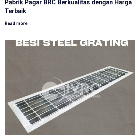
Pabrik Pagar BRC Berkualitas dengan Harga
Terbaik
Read more