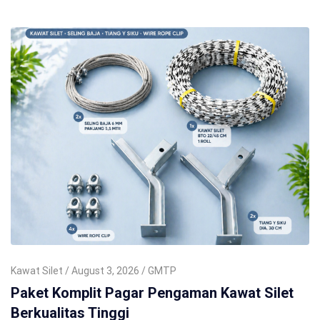
Kawat Silet
August 3, 2026
GMTP
Paket Komplit Pagar Pengaman Kawat Silet
Berkualitas Tinggi