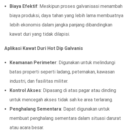
Biaya Efektif
: Meskipun proses galvanisasi menambah
biaya produksi, daya tahan yang lebih lama membuatnya
lebih ekonomis dalam jangka panjang dibandingkan
kawat duri yang tidak dilapisi.
Aplikasi Kawat Duri Hot Dip Galvanis
Keamanan Perimeter
: Digunakan untuk melindungi
batas properti seperti ladang, peternakan, kawasan
industri, dan fasilitas militer.
Kontrol Akses
: Dipasang di atas pagar atau dinding
untuk mencegah akses tidak sah ke area terlarang.
Penghalang Sementara
: Dapat digunakan untuk
membuat penghalang sementara dalam situasi darurat
atau acara besar.