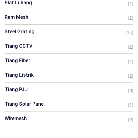
Plat Lubang
(1)
Ram Mesh
(2)
Steel Grating
(15)
Tiang CCTV
(2)
Tiang Fiber
(1)
Tiang Listrik
(2)
Tiang PJU
(4)
Tiang Solar Panel
(1)
Wiremesh
(9)