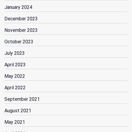
January 2024
December 2023
November 2023
October 2023
July 2023
April 2023
May 2022
April 2022
September 2021
August 2021
May 2021