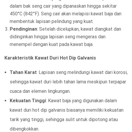
dalam bak seng cair yang dipanaskan hingga sekitar
450°C (842°F). Seng cair akan melapisi kawat baja dan
membentuk lapisan pelindung yang kuat.
Pendinginan
: Setelah dicelupkan, kawat diangkat dan
didinginkan hingga lapisan seng mengeras dan
menempel dengan kuat pada kawat baja.
Karakteristik Kawat Duri Hot Dip Galvanis
Tahan Karat
: Lapisan seng melindungi kawat dari korosi,
sehingga kawat duri lebih tahan lama meskipun terpapar
cuaca dan elemen lingkungan.
Kekuatan Tinggi
: Kawat baja yang digunakan dalam
kawat duri hot dip galvanis biasanya memiliki kekuatan
tarik yang tinggi, sehingga sulit untuk dipotong atau
dibengkokkan.