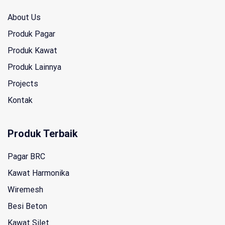
About Us
Produk Pagar
Produk Kawat
Produk Lainnya
Projects
Kontak
Produk Terbaik
Pagar BRC
Kawat Harmonika
Wiremesh
Besi Beton
Kawat Silet