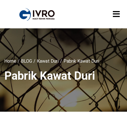
Home
BLOG
Kawat Duri
Pabrik Kawat Duri
Pabrik Kawat Duri