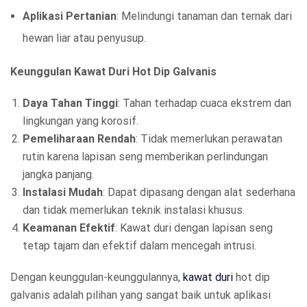
Aplikasi Pertanian
: Melindungi tanaman dan ternak dari
hewan liar atau penyusup.
Keunggulan Kawat Duri Hot Dip Galvanis
Daya Tahan Tinggi
: Tahan terhadap cuaca ekstrem dan
lingkungan yang korosif.
Pemeliharaan Rendah
: Tidak memerlukan perawatan
rutin karena lapisan seng memberikan perlindungan
jangka panjang.
Instalasi Mudah
: Dapat dipasang dengan alat sederhana
dan tidak memerlukan teknik instalasi khusus.
Keamanan Efektif
: Kawat duri dengan lapisan seng
tetap tajam dan efektif dalam mencegah intrusi.
Dengan keunggulan-keunggulannya,
kawat duri
hot dip
galvanis adalah pilihan yang sangat baik untuk aplikasi