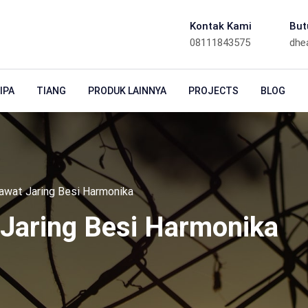
Kontak Kami
But
08111843575
dhe
IPA
TIANG
PRODUK LAINNYA
PROJECTS
BLOG
awat Jaring Besi Harmonika
 Jaring Besi Harmonika