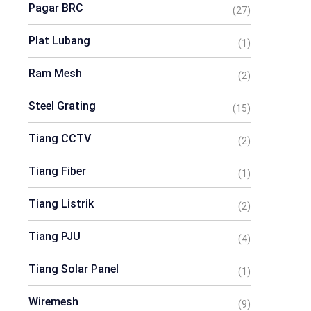
Pagar BRC
(27)
Plat Lubang
(1)
Ram Mesh
(2)
Steel Grating
(15)
Tiang CCTV
(2)
Tiang Fiber
(1)
Tiang Listrik
(2)
Tiang PJU
(4)
Tiang Solar Panel
(1)
Wiremesh
(9)